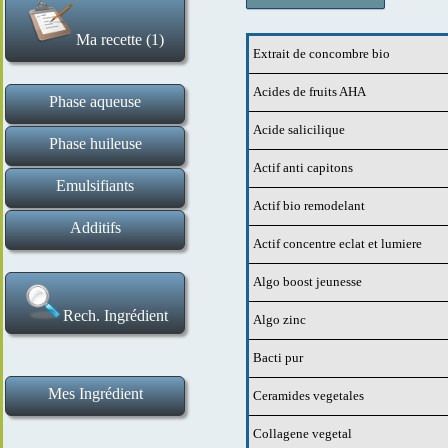
Ma recette (1)
Extrait de concombre bio
Effacer la recette
Acides de fruits AHA
Phase aqueuse
Acide salicilique
Hydrolats et eaux florales
Tensio actifs liquides
Gommes et gélifiants
Tensio actifs solides
Ingrédients de base
Actifs en poudre
Actifs liquides
Phase huileuse
Actif anti capitons
Esters huileux et assimilés
Cires et épaississants
Macérats huileux
Beurres végétaux
Huiles végétales
Actifs
Emulsifiants
Actif bio remodelant
Emulsifiants H E et E H
Additifs
Actif concentre eclat et lumiere
Poudres de plantes et exfoliants
Conservateurs et antioxydants
Argiles et poudres matifiantes
Absolues et fragrances
Bases de maquillage
Extraits aromatiques
Huiles essentielles
Correcteurs de pH
Algo boost jeunesse
Rech. Ingrédient
Algo zinc
Bacti pur
Mes Ingrédient
Ceramides vegetales
Ma liste d ingrédients
Ajouter un ingrédient
Collagene vegetal