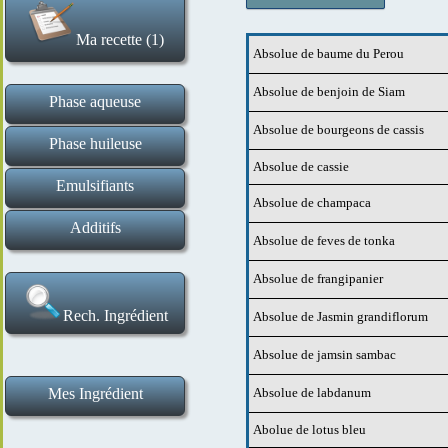
Ma recette (1)
Absolue de baume du Perou
Effacer la recette
Absolue de benjoin de Siam
Phase aqueuse
Absolue de bourgeons de cassis
Hydrolats et eaux florales
Tensio actifs liquides
Gommes et gélifiants
Tensio actifs solides
Ingrédients de base
Actifs en poudre
Actifs liquides
Phase huileuse
Absolue de cassie
Esters huileux et assimilés
Cires et épaississants
Macérats huileux
Beurres végétaux
Huiles végétales
Actifs
Emulsifiants
Absolue de champaca
Emulsifiants H E et E H
Additifs
Absolue de feves de tonka
Poudres de plantes et exfoliants
Conservateurs et antioxydants
Argiles et poudres matifiantes
Absolues et fragrances
Bases de maquillage
Extraits aromatiques
Huiles essentielles
Correcteurs de pH
Absolue de frangipanier
Rech. Ingrédient
Absolue de Jasmin grandiflorum
Absolue de jamsin sambac
Mes Ingrédient
Absolue de labdanum
Ma liste d ingrédients
Ajouter un ingrédient
Abolue de lotus bleu