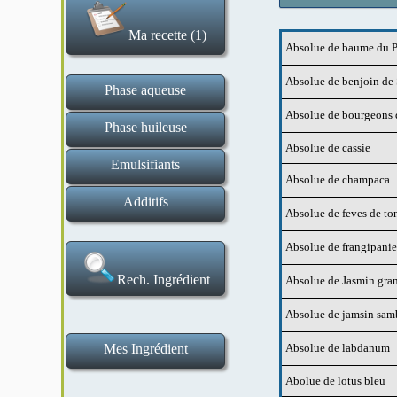
Ma recette (1)
Absolue de baume du 
Effacer la recette
Absolue de benjoin de
Phase aqueuse
Absolue de bourgeons d
Hydrolats et eaux florales
Tensio actifs liquides
Gommes et gélifiants
Tensio actifs solides
Ingrédients de base
Actifs en poudre
Actifs liquides
Phase huileuse
Absolue de cassie
Esters huileux et assimilés
Cires et épaississants
Macérats huileux
Beurres végétaux
Huiles végétales
Actifs
Emulsifiants
Absolue de champaca
Emulsifiants H E et E H
Additifs
Absolue de feves de to
Poudres de plantes et exfoliants
Conservateurs et antioxydants
Argiles et poudres matifiantes
Absolues et fragrances
Bases de maquillage
Extraits aromatiques
Huiles essentielles
Correcteurs de pH
Absolue de frangipanie
Rech. Ingrédient
Absolue de Jasmin gra
Absolue de jamsin sam
Mes Ingrédient
Absolue de labdanum
Ma liste d ingrédients
Ajouter un ingrédient
Abolue de lotus bleu