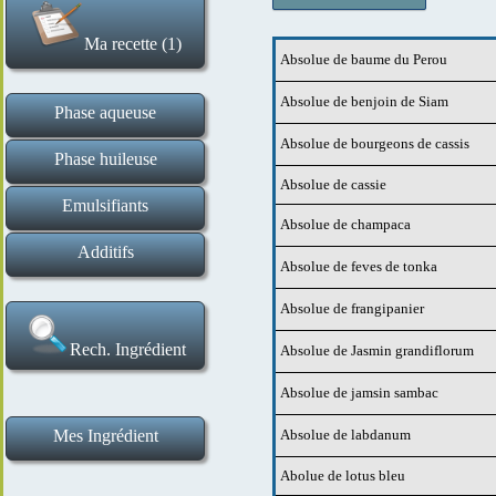
Ma recette (1)
Absolue de baume du Perou
Effacer la recette
Absolue de benjoin de Siam
Phase aqueuse
Absolue de bourgeons de cassis
Hydrolats et eaux florales
Tensio actifs liquides
Gommes et gélifiants
Tensio actifs solides
Ingrédients de base
Actifs en poudre
Actifs liquides
Phase huileuse
Absolue de cassie
Esters huileux et assimilés
Cires et épaississants
Macérats huileux
Beurres végétaux
Huiles végétales
Actifs
Emulsifiants
Absolue de champaca
Emulsifiants H E et E H
Additifs
Absolue de feves de tonka
Poudres de plantes et exfoliants
Conservateurs et antioxydants
Argiles et poudres matifiantes
Absolues et fragrances
Bases de maquillage
Extraits aromatiques
Huiles essentielles
Correcteurs de pH
Absolue de frangipanier
Rech. Ingrédient
Absolue de Jasmin grandiflorum
Absolue de jamsin sambac
Mes Ingrédient
Absolue de labdanum
Ma liste d ingrédients
Ajouter un ingrédient
Abolue de lotus bleu