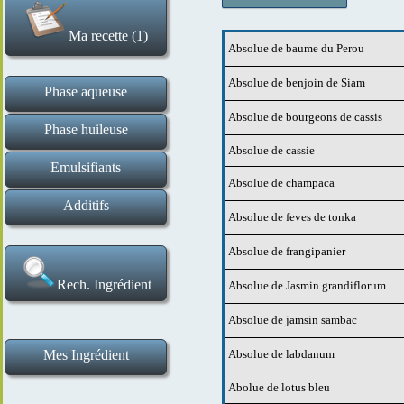
Ma recette (1)
Absolue de baume du Perou
Effacer la recette
Absolue de benjoin de Siam
Phase aqueuse
Absolue de bourgeons de cassis
Hydrolats et eaux florales
Tensio actifs liquides
Gommes et gélifiants
Tensio actifs solides
Ingrédients de base
Actifs en poudre
Actifs liquides
Phase huileuse
Absolue de cassie
Esters huileux et assimilés
Cires et épaississants
Macérats huileux
Beurres végétaux
Huiles végétales
Actifs
Emulsifiants
Absolue de champaca
Emulsifiants H E et E H
Additifs
Absolue de feves de tonka
Poudres de plantes et exfoliants
Conservateurs et antioxydants
Argiles et poudres matifiantes
Absolues et fragrances
Bases de maquillage
Extraits aromatiques
Huiles essentielles
Correcteurs de pH
Absolue de frangipanier
Rech. Ingrédient
Absolue de Jasmin grandiflorum
Absolue de jamsin sambac
Mes Ingrédient
Absolue de labdanum
Ma liste d ingrédients
Ajouter un ingrédient
Abolue de lotus bleu