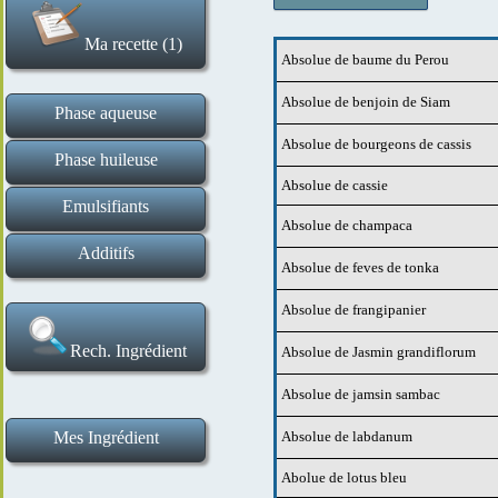
Ma recette (1)
Absolue de baume du Perou
Effacer la recette
Absolue de benjoin de Siam
Phase aqueuse
Absolue de bourgeons de cassis
Hydrolats et eaux florales
Tensio actifs liquides
Gommes et gélifiants
Tensio actifs solides
Ingrédients de base
Actifs en poudre
Actifs liquides
Phase huileuse
Absolue de cassie
Esters huileux et assimilés
Cires et épaississants
Macérats huileux
Beurres végétaux
Huiles végétales
Actifs
Emulsifiants
Absolue de champaca
Emulsifiants H E et E H
Additifs
Absolue de feves de tonka
Poudres de plantes et exfoliants
Conservateurs et antioxydants
Argiles et poudres matifiantes
Absolues et fragrances
Bases de maquillage
Extraits aromatiques
Huiles essentielles
Correcteurs de pH
Absolue de frangipanier
Rech. Ingrédient
Absolue de Jasmin grandiflorum
Absolue de jamsin sambac
Mes Ingrédient
Absolue de labdanum
Ma liste d ingrédients
Ajouter un ingrédient
Abolue de lotus bleu