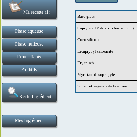
Ma recette (1)
Base gloss
Effacer la recette
Caprylis (HV de coco fractionnee)
Phase aqueuse
Coco silicone
Hydrolats et eaux florales
Tensio actifs liquides
Gommes et gélifiants
Tensio actifs solides
Ingrédients de base
Actifs en poudre
Actifs liquides
Phase huileuse
Dicaprypyl carbonate
Esters huileux et assimilés
Cires et épaississants
Macérats huileux
Beurres végétaux
Huiles végétales
Actifs
Emulsifiants
Dry touch
Emulsifiants H E et E H
Additifs
Myristate d isopropyle
Poudres de plantes et exfoliants
Conservateurs et antioxydants
Argiles et poudres matifiantes
Absolues et fragrances
Bases de maquillage
Extraits aromatiques
Huiles essentielles
Correcteurs de pH
Substitut vegetale de lanoline
Rech. Ingrédient
Mes Ingrédient
Ma liste d ingrédients
Ajouter un ingrédient