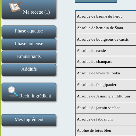
Ma recette (1)
Absolue de baume du Perou
Effacer la recette
Absolue de benjoin de Siam
Phase aqueuse
Absolue de bourgeons de cassis
Hydrolats et eaux florales
Tensio actifs liquides
Gommes et gélifiants
Tensio actifs solides
Ingrédients de base
Actifs en poudre
Actifs liquides
Phase huileuse
Absolue de cassie
Esters huileux et assimilés
Cires et épaississants
Macérats huileux
Beurres végétaux
Huiles végétales
Actifs
Emulsifiants
Absolue de champaca
Emulsifiants H E et E H
Additifs
Absolue de feves de tonka
Poudres de plantes et exfoliants
Conservateurs et antioxydants
Argiles et poudres matifiantes
Absolues et fragrances
Bases de maquillage
Extraits aromatiques
Huiles essentielles
Correcteurs de pH
Absolue de frangipanier
Rech. Ingrédient
Absolue de Jasmin grandiflorum
Absolue de jamsin sambac
Mes Ingrédient
Absolue de labdanum
Ma liste d ingrédients
Ajouter un ingrédient
Abolue de lotus bleu