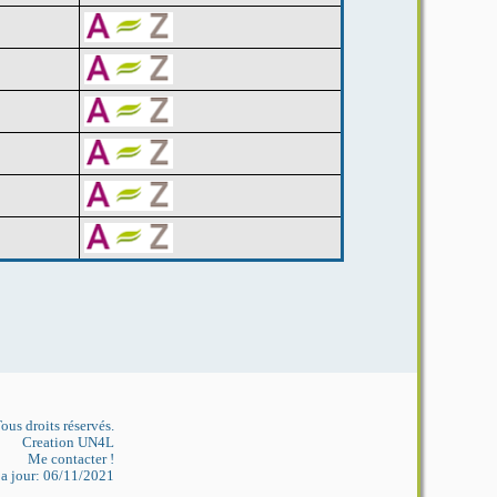
ous droits réservés.
Creation UN4L
Me contacter !
 a jour: 06/11/2021